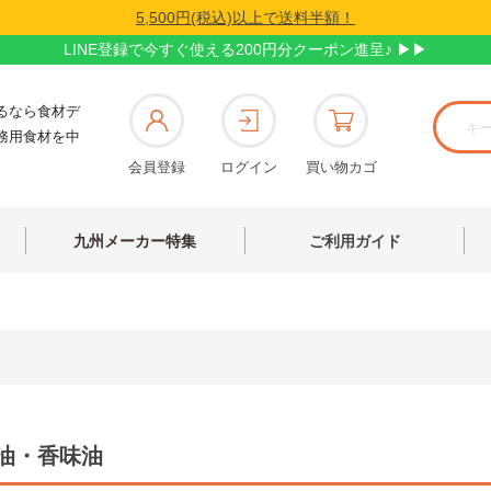
5,500円(税込)以上で送料半額！
LINE登録で今すぐ使える200円分クーポン進呈♪ ▶▶
るなら食材デ
務用食材を中
会員登録
ログイン
買い物カゴ
九州メーカー特集
ご利用ガイド
油・香味油