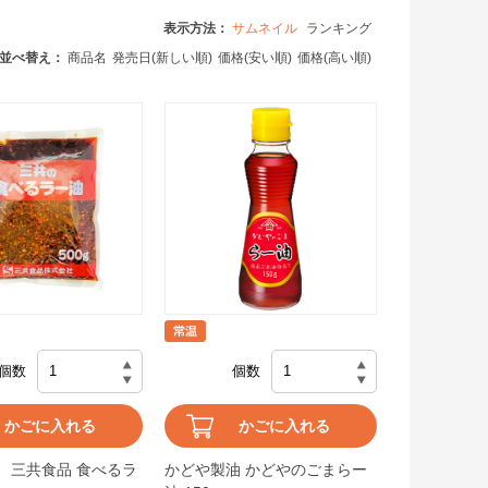
表示方法：
サムネイル
ランキング
並べ替え：
商品名
発売日(新しい順)
価格(安い順)
価格(高い順)
個数
個数
かごに入れる
かごに入れる
 三共食品 食べるラ
かどや製油 かどやのごまらー