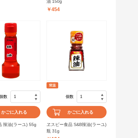
油 150g
￥454
個数
個数
かごに入れる
かごに入れる
 辣油(ラーユ) 55g
ヱスビー食品 S&B辣油(ラーユ)
瓶 31g