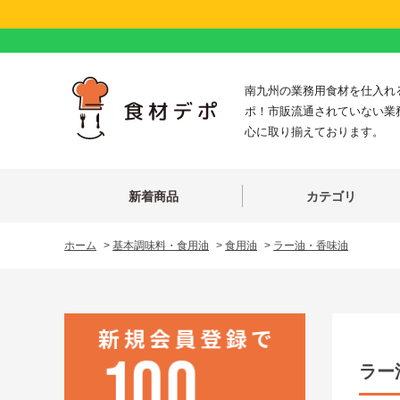
南九州の業務用食材を仕入れ
ポ！市販流通されていない業
心に取り揃えております。
新着商品
カテゴリ
ホーム
>
基本調味料・食用油
>
食用油
>
ラー油・香味油
ラー