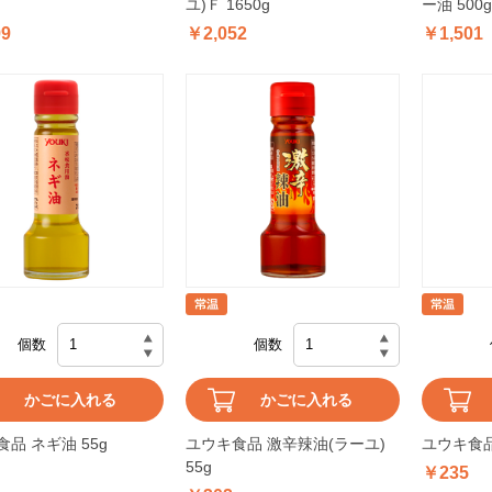
ユ)Ｆ 1650g
ー油 500g
99
￥2,052
￥1,501
個数
個数
かごに入れる
かごに入れる
品 ネギ油 55g
ユウキ食品 激辛辣油(ラーユ)
ユウキ食品
55g
￥235