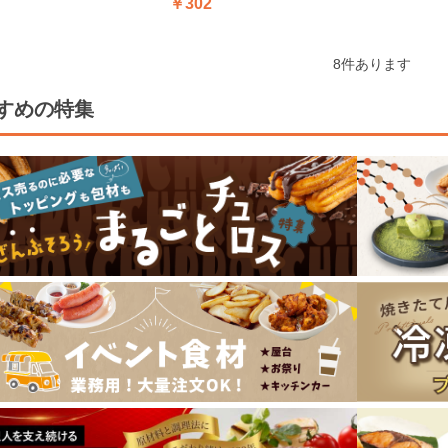
￥302
8
件あります
すめの特集