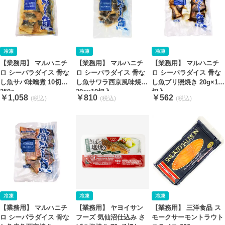
【業務用】 マルハニチ
【業務用】 マルハニチ
【業務用】 マルハニチ
ロ シーパラダイス 骨な
ロ シーパラダイス 骨な
ロ シーパラダイス 骨な
し魚サワラ西京風味焼き
し魚サバ味噌煮 10切
し魚ブリ照焼き 20g×10
20g×10切入
250g
切入
￥810
￥1,058
￥562
【業務用】 マルハニチ
【業務用】 ヤヨイサン
【業務用】 三洋食品 ス
ロ シーパラダイス 骨な
フーズ 気仙沼仕込み さ
モークサーモントラウト