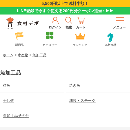
5,500円以上で送料半額！
LINE登録で今すぐ使える200円分クーポン進呈♪ ▶▶
ログイン
検索
カート
メニュー
新商品
カテゴリー
ランキング
九州食材
ホーム
>
水産物
>
魚加工品
魚加工品
煮魚
焼き魚
干し物
燻製・スモーク
魚加工品その他