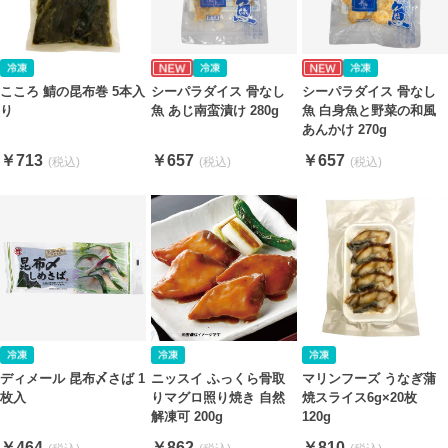
こころ 鯖の昆布巻 5本入
シーパラダイス 骨なし
シーパラダイス 骨なし
り
魚 あじ南蛮漬け 280g
魚 白身魚と野菜の和風
あんかけ 270g
￥713
￥657
￥657
ディメール 昆布〆さば 1
ニッスイ ふっくら骨取
マリンフーズ うなぎ蒲
枚入
りマグロ照り焼き 自然
焼スライス6g×20枚
解凍可 200g
120g
￥464
￥862
￥810