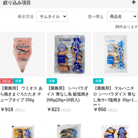
絞り込み項目
表示方法
並べ替え
25
件あります
【業務用】 ウミオス あ
【業務用】 シーパラダ
【業務用】 マルハニチ
ら挽きまぐろたたき チ
イス 骨なし魚 鮭塩焼き
ロ シーパラダイス 骨な
ューブタイプ 250g
200g(20g×10切入)
し魚サバ塩焼き 20g×10
切入
￥918
￥823
￥950