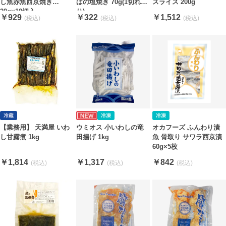
し魚赤魚西京焼き
ばの塩焼き 70g(1切れ入
スライス 200g
20g×10切入
り)
￥929
￥322
￥1,512
【業務用】 天満屋 いわ
ウミオス 小いわしの竜
オカフーズ ふんわり漬
し甘露煮 1kg
田揚げ 1kg
魚 骨取り サワラ西京漬
60g×5枚
￥1,814
￥1,317
￥842