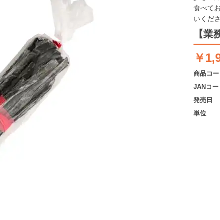
食べて
いくだ
【業務
￥1,
商品コー
JANコー
発売日
単位