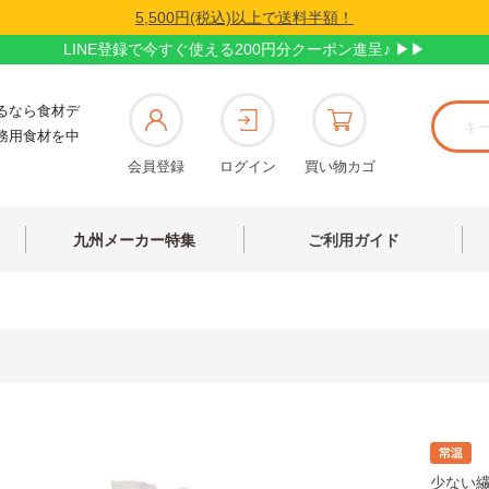
5,500円(税込)以上で送料半額！
LINE登録で今すぐ使える200円分クーポン進呈♪ ▶▶
るなら食材デ
務用食材を中
会員登録
ログイン
買い物カゴ
九州メーカー特集
ご利用ガイド
少ない