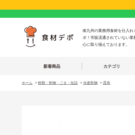
南九州の業務用食材を仕入れ
ポ！市販流通されていない業
心に取り揃えております。
新着商品
カテゴリ
ホーム
>
粉類・乾物・ごま・缶詰
>
水産乾物
>
昆布