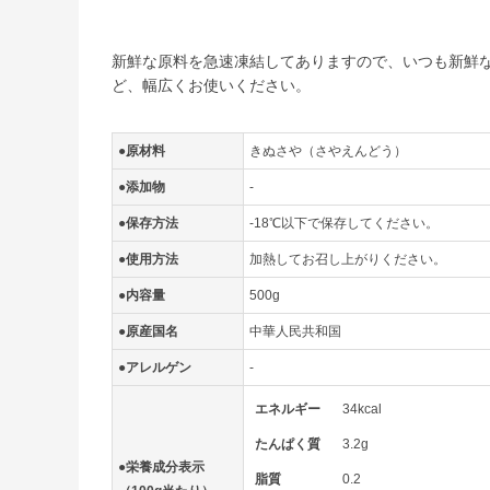
新鮮な原料を急速凍結してありますので、いつも新鮮な
ど、幅広くお使いください。
●原材料
きぬさや（さやえんどう）
●添加物
-
●保存方法
-18℃以下で保存してください。
●使用方法
加熱してお召し上がりください。
●内容量
500g
●原産国名
中華人民共和国
●アレルゲン
-
エネルギー
34kcal
たんぱく質
3.2g
●栄養成分表示
脂質
0.2