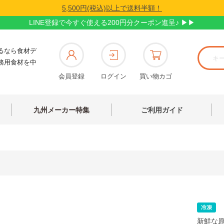
5,500円(税込)以上で送料半額！
LINE登録で今すぐ使える200円分クーポン進呈♪ ▶▶
るなら食材デ
務用食材を中
会員登録
ログイン
買い物カゴ
九州メーカー特集
ご利用ガイド
新鮮な