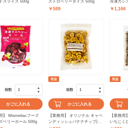
スライス 500g
ストロベリーダイス 500g
冷凍カシス
￥589
￥1,166
個数
個数
かごに入れる
かごに入れる
】 Wismettacフーズ
【業務用】 オリジナル キャベ
【業務用】
ズベリーホール 500g
ンディッシュバナナチップ(無
いちじく(
添加) 160g
カット 22