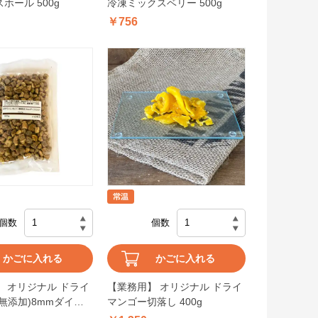
ホール 500g
冷凍ミックスベリー 500g
￥756
個数
個数
かごに入れる
かごに入れる
 オリジナル ドライ
【業務用】 オリジナル ドライ
無添加)8mmダイス
マンゴー切落し 400g
0g