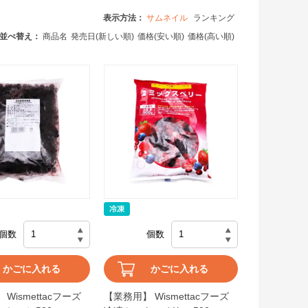
表示方法：
サムネイル
ランキング
並べ替え：
商品名
発売日(新しい順)
価格(安い順)
価格(高い順)
個数
個数
かごに入れる
かごに入れる
Wismettacフーズ
【業務用】 Wismettacフーズ