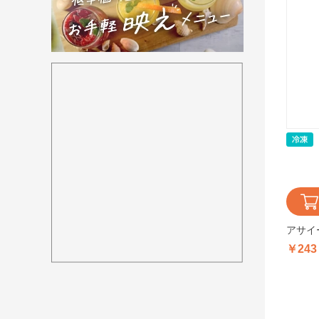
アサイー
￥243