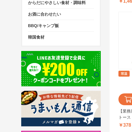
￥1,4
からだにやさしい食材・調味料
お酒に合わせたい
BBQ/キャンプ飯
韓国食材
【業務
トース
140g
￥378