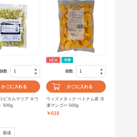
個数
個数
かごに入れる
かごに入れる
ロピカルマリア キウ
ウィズメタック ベトナム産 冷
500g
凍マンゴー 500g
￥616
最後