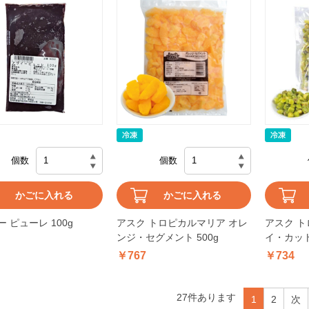
個数
個数
かごに入れる
かごに入れる
 ピューレ 100g
アスク トロピカルマリア オレ
アスク ト
ンジ・セグメント 500g
イ・カット 
￥767
￥734
27
件あります
1
2
次