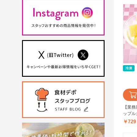
【業務
ップルカ
￥729