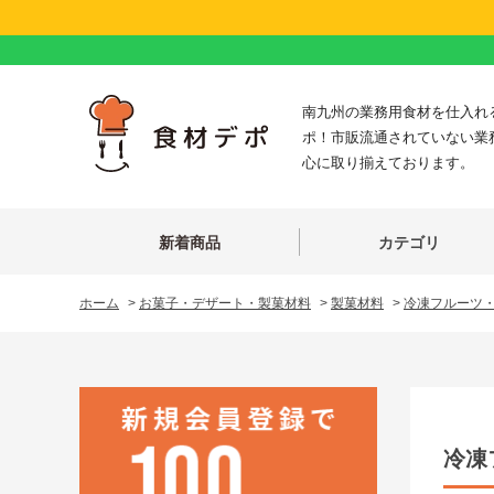
南九州の業務用食材を仕入れ
ポ！市販流通されていない業
心に取り揃えております。
新着商品
カテゴリ
ホーム
>
お菓子・デザート・製菓材料
>
製菓材料
>
冷凍フルーツ
冷凍