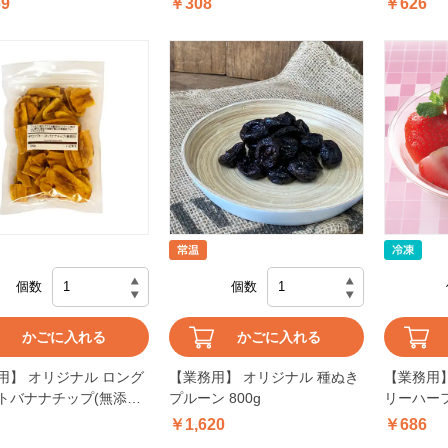
69
￥308
￥626
個数
個数
かごに入れる
かごに入れる
用】 オリジナル ロング
【業務用】 オリジナル 種ぬき
【業務用】
トバナナチップ(無添加)
プルーン 800g
リーハーフ 
￥1,620
￥686