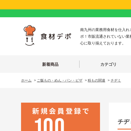
南九州の業務用食材を仕入れ
ポ！市販流通されていない業
心に取り揃えております。
新着商品
カテゴリ
ホーム
>
ご飯もの・めん・パン・ピザ
>
粉もの関連
>
チヂミ
チヂ