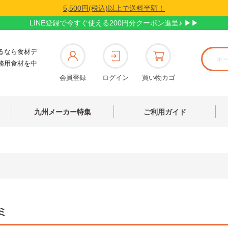
5,500円(税込)以上で送料半額！
LINE登録で今すぐ使える200円分クーポン進呈♪ ▶▶
るなら食材デ
務用食材を中
会員登録
ログイン
買い物カゴ
九州メーカー特集
ご利用ガイド
ミ