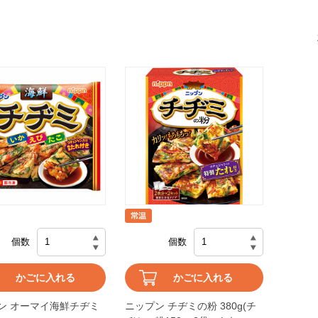
個数
個数
かごに入れる
かごに入れる
ン オーマイ海鮮チヂミ
ニップン チヂミの粉 380g(チ