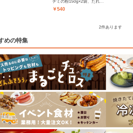
ヂミの粉150g×2袋、たれ
40g×2袋)
￥540
2
件あります
すめの特集