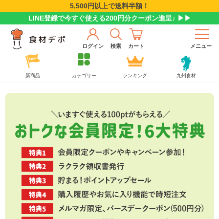
5,500円以上で送料半額！
LINE登録で今すぐ使える200円分クーポン進呈♪ ▶▶
ログイン
検索
カート
メニュー
新商品
カテゴリー
ランキング
九州食材