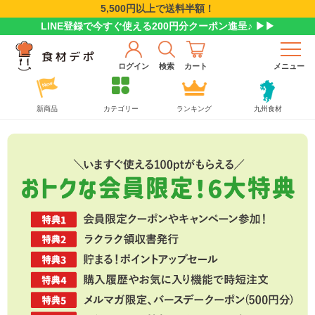
5,500円以上で送料半額！
LINE登録で今すぐ使える200円分クーポン進呈♪ ▶▶
ログイン
検索
カート
メニュー
新商品
カテゴリー
ランキング
九州食材