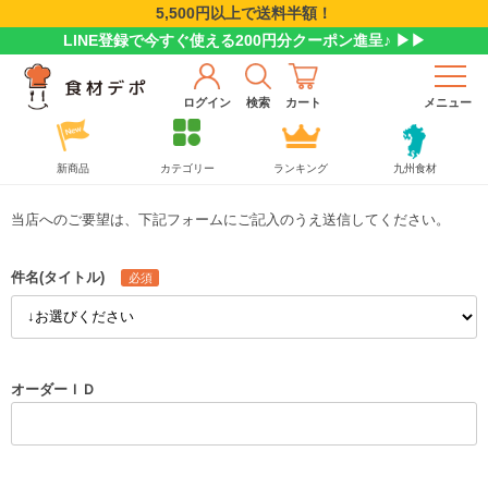
5,500円以上で送料半額！
LINE登録で今すぐ使える200円分クーポン進呈♪ ▶▶
ログイン
検索
カート
メニュー
新商品
カテゴリー
ランキング
九州食材
当店へのご要望は、下記フォームにご記入のうえ送信してください。
件名(タイトル)
オーダーＩＤ