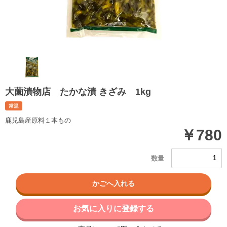
大薗漬物店 たかな漬 きざみ 1kg
鹿児島産原料１本もの
￥780
お気に入りに登録する