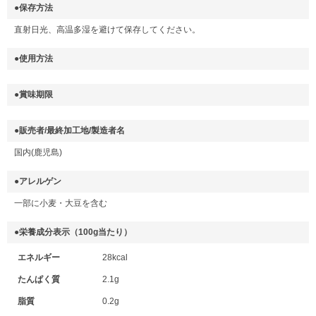
●保存方法
直射日光、高温多湿を避けて保存してください。
●使用方法
●賞味期限
●販売者/最終加工地/製造者名
国内(鹿児島)
●アレルゲン
一部に小麦・大豆を含む
●栄養成分表示（100g当たり）
エネルギー
28kcal
たんぱく質
2.1g
脂質
0.2g