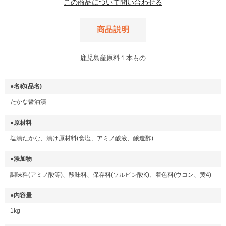
この商品について問い合わせる
商品説明
鹿児島産原料１本もの
●名称(品名)
たかな醤油漬
●原材料
塩漬たかな、漬け原材料(食塩、アミノ酸液、醸造酢)
●添加物
調味料(アミノ酸等)、酸味料、保存料(ソルビン酸K)、着色料(ウコン、黄4)
●内容量
1kg