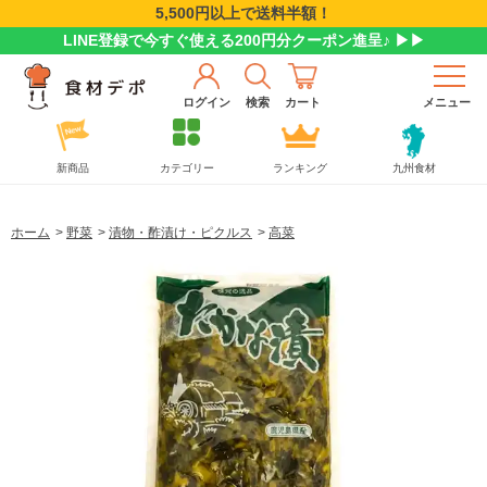
5,500円以上で送料半額！
LINE登録で今すぐ使える200円分クーポン進呈♪ ▶▶
ログイン
検索
カート
メニュー
新商品
カテゴリー
ランキング
九州食材
ホーム
>
野菜
>
漬物・酢漬け・ピクルス
>
高菜