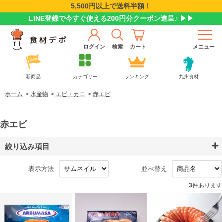
5,500円以上で送料半額！
LINE登録で今すぐ使える200円分クーポン進呈♪ ▶▶
ログイン
検索
カート
メニュー
新商品
カテゴリー
ランキング
九州食材
ホーム
>
水産物
>
エビ・カニ
>
赤エビ
赤エビ
絞り込み項目
表示方法
並べ替え
3
件あります