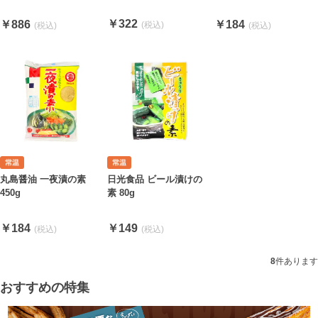
￥322
￥886
￥184
丸島醤油 一夜漬の素
日光食品 ビール漬けの
450g
素 80g
￥184
￥149
8
件あります
おすすめの特集