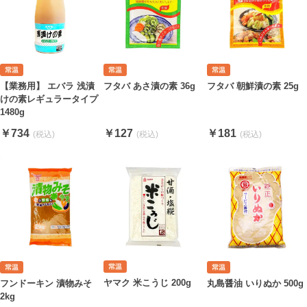
フタバ あさ漬の素 36g
【業務用】 エバラ 浅漬
フタバ 朝鮮漬の素 25g
けの素レギュラータイプ
1480g
￥127
￥734
￥181
ヤマク 米こうじ 200g
フンドーキン 漬物みそ
丸島醤油 いりぬか 500g
2kg