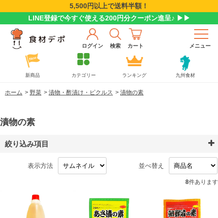
5,500円以上で送料半額！
LINE登録で今すぐ使える200円分クーポン進呈♪ ▶▶
ログイン
検索
カート
メニュー
新商品
カテゴリー
ランキング
九州食材
ホーム
>
野菜
>
漬物・酢漬け・ピクルス
>
漬物の素
漬物の素
絞り込み項目
表示方法
並べ替え
8
件あります