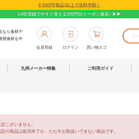
5,500円(税込)以上で送料半額！
LINE登録で今すぐ使える200円分クーポン進呈♪ ▶▶
るなら食材デ
務用食材を中
会員登録
ログイン
買い物カゴ
九州メーカー特集
ご利用ガイド
し訳ございません。
指定の商品は販売終了か、ただ今お取扱いできない商品です。